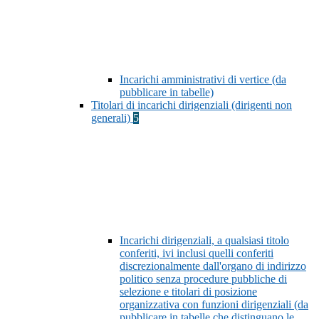
Incarichi amministrativi di vertice (da
pubblicare in tabelle)
Titolari di incarichi dirigenziali (dirigenti non
generali)
5
Incarichi dirigenziali, a qualsiasi titolo
conferiti, ivi inclusi quelli conferiti
discrezionalmente dall'organo di indirizzo
politico senza procedure pubbliche di
selezione e titolari di posizione
organizzativa con funzioni dirigenziali (da
pubblicare in tabelle che distinguano le