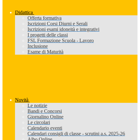
Didattica
Offerta formativa
Iscrizioni Corsi Diurni e Serali
Iscrizioni esami idoneità e integrativi
I progetti delle classi
FSL Formazione Scuola - Lavoro
Inclusione
Esame di Maturità
Novità
Le notizie
Bandi e Concorsi
Giornalino Online
Le circolari
Calendario eventi
Calendari consigli di classe - scrutini a.s. 2025-26
Albo Online