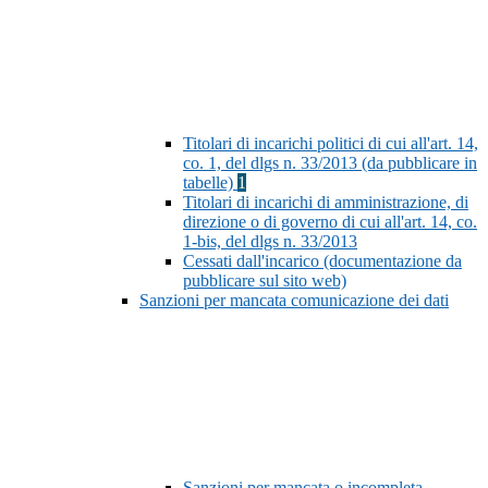
Titolari di incarichi politici di cui all'art. 14,
co. 1, del dlgs n. 33/2013 (da pubblicare in
tabelle)
1
Titolari di incarichi di amministrazione, di
direzione o di governo di cui all'art. 14, co.
1-bis, del dlgs n. 33/2013
Cessati dall'incarico (documentazione da
pubblicare sul sito web)
Sanzioni per mancata comunicazione dei dati
Sanzioni per mancata o incompleta