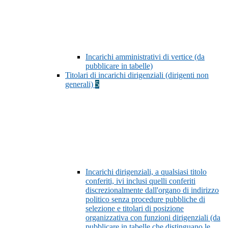
Incarichi amministrativi di vertice (da
pubblicare in tabelle)
Titolari di incarichi dirigenziali (dirigenti non
generali)
5
Incarichi dirigenziali, a qualsiasi titolo
conferiti, ivi inclusi quelli conferiti
discrezionalmente dall'organo di indirizzo
politico senza procedure pubbliche di
selezione e titolari di posizione
organizzativa con funzioni dirigenziali (da
pubblicare in tabelle che distinguano le