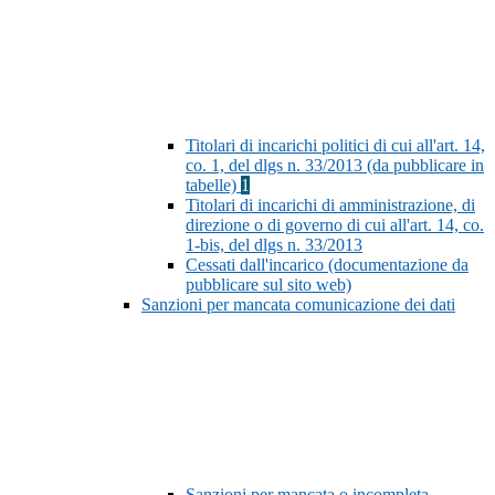
Titolari di incarichi politici di cui all'art. 14,
co. 1, del dlgs n. 33/2013 (da pubblicare in
tabelle)
1
Titolari di incarichi di amministrazione, di
direzione o di governo di cui all'art. 14, co.
1-bis, del dlgs n. 33/2013
Cessati dall'incarico (documentazione da
pubblicare sul sito web)
Sanzioni per mancata comunicazione dei dati
Sanzioni per mancata o incompleta