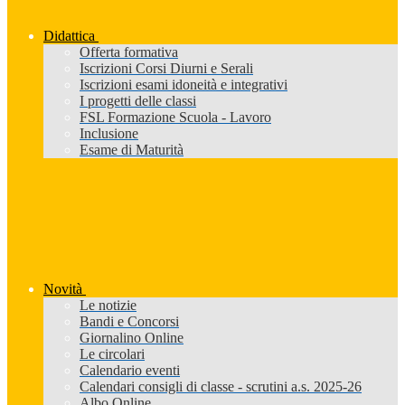
Didattica
Offerta formativa
Iscrizioni Corsi Diurni e Serali
Iscrizioni esami idoneità e integrativi
I progetti delle classi
FSL Formazione Scuola - Lavoro
Inclusione
Esame di Maturità
Novità
Le notizie
Bandi e Concorsi
Giornalino Online
Le circolari
Calendario eventi
Calendari consigli di classe - scrutini a.s. 2025-26
Albo Online