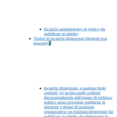
Incarichi amministrativi di vertice (da
pubblicare in tabelle)
Titolari di incarichi dirigenziali (dirigenti non
generali)
5
Incarichi dirigenziali, a qualsiasi titolo
conferiti, ivi inclusi quelli conferiti
discrezionalmente dall'organo di indirizzo
politico senza procedure pubbliche di
selezione e titolari di posizione
organizzativa con funzioni dirigenziali (da
pubblicare in tabelle che distinguano le