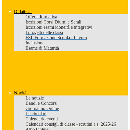
Didattica
Offerta formativa
Iscrizioni Corsi Diurni e Serali
Iscrizioni esami idoneità e integrativi
I progetti delle classi
FSL Formazione Scuola - Lavoro
Inclusione
Esame di Maturità
Novità
Le notizie
Bandi e Concorsi
Giornalino Online
Le circolari
Calendario eventi
Calendari consigli di classe - scrutini a.s. 2025-26
Albo Online