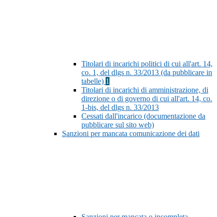
Titolari di incarichi politici di cui all'art. 14,
co. 1, del dlgs n. 33/2013 (da pubblicare in
tabelle)
1
Titolari di incarichi di amministrazione, di
direzione o di governo di cui all'art. 14, co.
1-bis, del dlgs n. 33/2013
Cessati dall'incarico (documentazione da
pubblicare sul sito web)
Sanzioni per mancata comunicazione dei dati
Sanzioni per mancata o incompleta