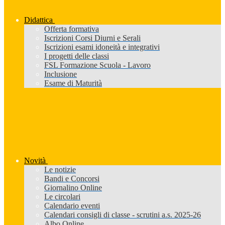
Didattica
Offerta formativa
Iscrizioni Corsi Diurni e Serali
Iscrizioni esami idoneità e integrativi
I progetti delle classi
FSL Formazione Scuola - Lavoro
Inclusione
Esame di Maturità
Novità
Le notizie
Bandi e Concorsi
Giornalino Online
Le circolari
Calendario eventi
Calendari consigli di classe - scrutini a.s. 2025-26
Albo Online