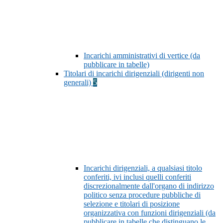
Incarichi amministrativi di vertice (da
pubblicare in tabelle)
Titolari di incarichi dirigenziali (dirigenti non
generali)
5
Incarichi dirigenziali, a qualsiasi titolo
conferiti, ivi inclusi quelli conferiti
discrezionalmente dall'organo di indirizzo
politico senza procedure pubbliche di
selezione e titolari di posizione
organizzativa con funzioni dirigenziali (da
pubblicare in tabelle che distinguano le