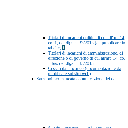
Titolari di incarichi politici di cui all'art. 14,
co. 1, del dlgs n. 33/2013 (da pubblicare in
tabelle)
1
Titolari di incarichi di amministrazione, di
direzione o di governo di cui all'art. 14, co.
1-bis, del dlgs n. 33/2013
Cessati dall'incarico (documentazione da
pubblicare sul sito web)
Sanzioni per mancata comunicazione dei dati
Sanzioni per mancata o incompleta